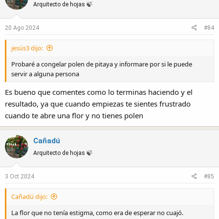
t
Arquitecto de hojas 🍃
i
o
20 Ago 2024
#84
n
s
jesús3 dijo:
:
Probaré a congelar polen de pitaya y informare por si le puede
servir a alguna persona
Es bueno que comentes como lo terminas haciendo y el
resultado, ya que cuando empiezas te sientes frustrado
cuando te abre una flor y no tienes polen
Cañadú
Arquitecto de hojas 🍃
3 Oct 2024
#85
Cañadú dijo:
La flor que no tenía estigma, como era de esperar no cuajó.