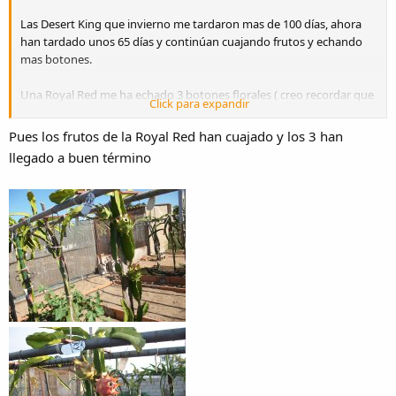
Las Desert King que invierno me tardaron mas de 100 días, ahora
han tardado unos 65 días y continúan cuajando frutos y echando
mas botones.
Una Royal Red me ha echado 3 botones florales ( creo recordar que
Click para expandir
puse el esqueje a enraizar en diciembre del 22, lo que no es mucho
tiempo)
Pues los frutos de la Royal Red han cuajado y los 3 han
llegado a buen término
Así estaba el 28 de julio
View attachment 34131
El 6 de agosto
View attachment 34132
y abrieron entre el 8 y el 9 de agosto, dos las polinicé con polen de
otras variedades y una la dejé "a su aire", veremos si se autopoliniza
View attachment 34133
Sigo cogiendo buenas piezas la Cosmic Charly grande casi llega al
kilo y las plantas siguen floreando