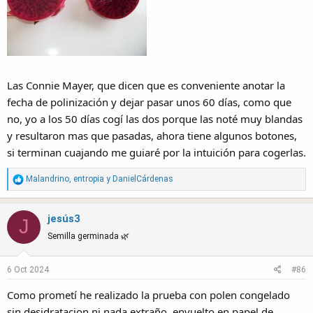
Las Connie Mayer, que dicen que es conveniente anotar la
fecha de polinización y dejar pasar unos 60 días, como que
no, yo a los 50 días cogí las dos porque las noté muy blandas
y resultaron mas que pasadas, ahora tiene algunos botones,
si terminan cuajando me guiaré por la intuición para cogerlas.
R
Malandrino
,
entropia
y
DanielCárdenas
e
a
jesús3
c
J
t
Semilla germinada 🌿
i
o
6 Oct 2024
#86
n
s
Como prometí he realizado la prueba con polen congelado
:
sin desidratacion ni nada extraño, envuelto en papel de