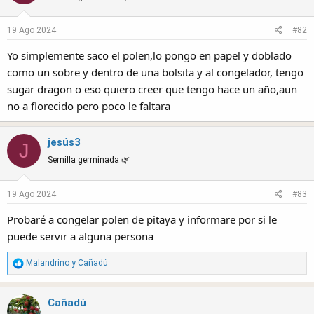
19 Ago 2024
#82
Yo simplemente saco el polen,lo pongo en papel y doblado
como un sobre y dentro de una bolsita y al congelador, tengo
sugar dragon o eso quiero creer que tengo hace un año,aun
no a florecido pero poco le faltara
jesús3
J
Semilla germinada 🌿
19 Ago 2024
#83
Probaré a congelar polen de pitaya y informare por si le
puede servir a alguna persona
R
Malandrino
y
Cañadú
e
a
Cañadú
c