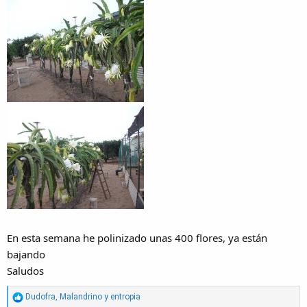
En esta semana he polinizado unas 400 flores, ya están
bajando
Saludos
R
Dudofra
,
Malandrino
y
entropia