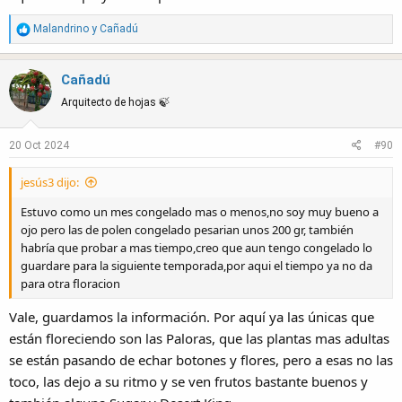
R
Malandrino
y
Cañadú
e
a
Cañadú
c
t
Arquitecto de hojas 🍃
i
o
20 Oct 2024
#90
n
s
jesús3 dijo:
:
Estuvo como un mes congelado mas o menos,no soy muy bueno a
ojo pero las de polen congelado pesarian unos 200 gr, también
habría que probar a mas tiempo,creo que aun tengo congelado lo
guardare para la siguiente temporada,por aqui el tiempo ya no da
para otra floracion
Vale, guardamos la información. Por aquí ya las únicas que
están floreciendo son las Paloras, que las plantas mas adultas
se están pasando de echar botones y flores, pero a esas no las
toco, las dejo a su ritmo y se ven frutos bastante buenos y