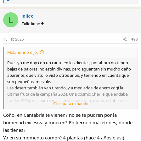
e
a
lalico
c
L
t
Tallo firme 🌳
i
o
16 Feb 2025
#98
n
s
Malandrino dijo:
:
Pues yo me doy con un canto en los dientes, por ahora no tengo
bajas de paloras, no están divinas, pero aguantan sin mucho daño
aparente, qué visto lo visto otros años, y teniendo en cuenta que
son pequeñas, me vale.
Las desert también van tirando, y a mediados de enero cogí la
ultima fruta de la campaña 2024. Una cosmic Charlie que andaba
por los 400grms, para ser las fechas que eran, y aquí, estaba más
Click para expandir
que aceptable, le había empezado a rajar la piel, no tenía el color
muy marcado, pero estaba bien dulce, y con la textura óptima para
Coño, en Cantabria te vienen? no se te pudren por la
mí gusto. Si tuviese varios kgs así, no me quejaría!
humedad excesiva y mueren? En tierra o macetones, donde
Ahora a ir preparando las plantas para este año, a ver si por fin
las tienes?
puedo catar alguna variedad más, que se me hacen mucho de
Yo en su momento compré 4 plantas (hace 4 años o asi)
rogar!!