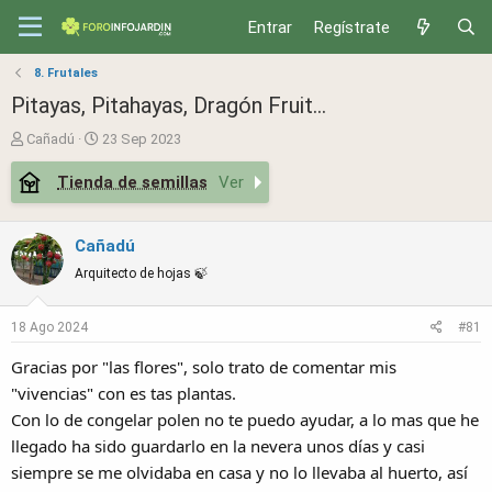
Entrar
Regístrate
8. Frutales
Pitayas, Pitahayas, Dragón Fruit...
T
S
Cañadú
23 Sep 2023
h
t
Tienda de semillas
Ver
r
a
e
r
a
t
Cañadú
d
d
s
a
Arquitecto de hojas 🍃
t
t
a
e
18 Ago 2024
#81
r
t
Gracias por "las flores", solo trato de comentar mis
e
"vivencias" con es tas plantas.
r
Con lo de congelar polen no te puedo ayudar, a lo mas que he
llegado ha sido guardarlo en la nevera unos días y casi
siempre se me olvidaba en casa y no lo llevaba al huerto, así