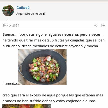
a
Cañadú
c
t
Arquitecto de hojas 🍃
i
o
29 Nov 2024
#94
n
s
Buenas..., por decir algo, el agua es necesaria, pero a veces...
:
he tenido que tirar mas de 250 frutas ya cuajadas que se iban
pudriendo, desde mediados de octubre cayendo y mucha
humedad
creo que será el exceso de agua porque las que estaban mas
grandes no han sufrido daños y estoy cogiendo algunas