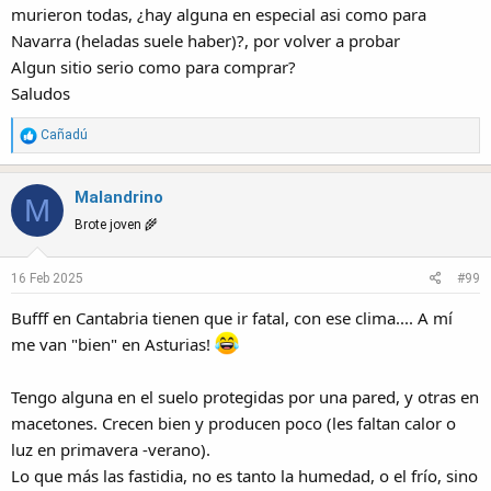
murieron todas, ¿hay alguna en especial asi como para
Navarra (heladas suele haber)?, por volver a probar
Algun sitio serio como para comprar?
Saludos
R
Cañadú
e
a
Malandrino
c
M
t
Brote joven 🌾
i
o
16 Feb 2025
#99
n
s
Bufff en Cantabria tienen que ir fatal, con ese clima.... A mí
:
me van "bien" en Asturias!
Tengo alguna en el suelo protegidas por una pared, y otras en
macetones. Crecen bien y producen poco (les faltan calor o
luz en primavera -verano).
Lo que más las fastidia, no es tanto la humedad, o el frío, sino