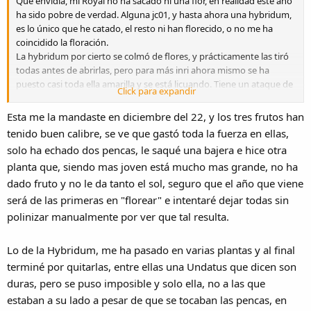
Qué envidia, mi Royal no ha sacado ni una flor, en realidad este año
ha sido pobre de verdad. Alguna jc01, y hasta ahora una hybridum,
es lo único que he catado, el resto ni han florecido, o no me ha
coincidido la floración.
La hybridum por cierto se colmó de flores, y prácticamente las tiró
todas antes de abrirlas, pero para más inri ahora mismo se ha
puesto casi toda ella amarilla y se está licuando. Tiene un ataque de
Click para expandir
bacterias como no había visto nunca, no sé qué le ha pasado
porque era de las que no se quejaba ni en invierno.
Esta me la mandaste en diciembre del 22, y los tres frutos han
Total, que ya las estoy preparando para el frío y esa la tendré que
tenido buen calibre, se ve que gastó toda la fuerza en ellas,
dejar prácticamente con el tallo principal y bañarla en cobre a ver si
solo ha echado dos pencas, le saqué una bajera e hice otra
se salva
planta que, siendo mas joven está mucho mas grande, no ha
dado fruto y no le da tanto el sol, seguro que el año que viene
será de las primeras en "florear" e intentaré dejar todas sin
polinizar manualmente por ver que tal resulta.
Lo de la Hybridum, me ha pasado en varias plantas y al final
terminé por quitarlas, entre ellas una Undatus que dicen son
duras, pero se puso imposible y solo ella, no a las que
estaban a su lado a pesar de que se tocaban las pencas, en