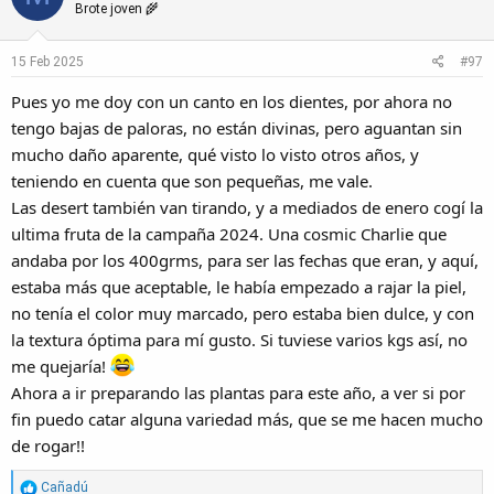
t
Brote joven 🌾
i
o
15 Feb 2025
#97
n
s
Pues yo me doy con un canto en los dientes, por ahora no
:
tengo bajas de paloras, no están divinas, pero aguantan sin
mucho daño aparente, qué visto lo visto otros años, y
teniendo en cuenta que son pequeñas, me vale.
Las desert también van tirando, y a mediados de enero cogí la
ultima fruta de la campaña 2024. Una cosmic Charlie que
andaba por los 400grms, para ser las fechas que eran, y aquí,
estaba más que aceptable, le había empezado a rajar la piel,
no tenía el color muy marcado, pero estaba bien dulce, y con
la textura óptima para mí gusto. Si tuviese varios kgs así, no
me quejaría!
Ahora a ir preparando las plantas para este año, a ver si por
fin puedo catar alguna variedad más, que se me hacen mucho
de rogar!!
R
Cañadú