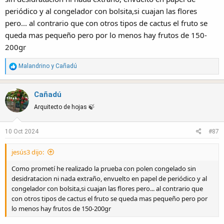
periódico y al congelador con bolsita,si cuajan las flores
pero... al contrario que con otros tipos de cactus el fruto se
queda mas pequeño pero por lo menos hay frutos de 150-
200gr
R
Malandrino
y
Cañadú
e
a
Cañadú
c
t
Arquitecto de hojas 🍃
i
o
10 Oct 2024
#87
n
s
jesús3 dijo:
:
Como prometí he realizado la prueba con polen congelado sin
desidratacion ni nada extraño, envuelto en papel de periódico y al
congelador con bolsita,si cuajan las flores pero... al contrario que
con otros tipos de cactus el fruto se queda mas pequeño pero por
lo menos hay frutos de 150-200gr