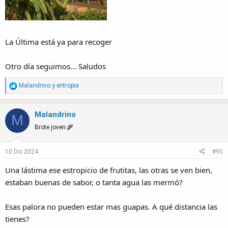
La Última está ya para recoger
Otro día seguimos... Saludos
R
Malandrino
y
entropia
e
a
Malandrino
c
M
t
Brote joven 🌾
i
o
10 Dic 2024
#95
n
s
Una lástima ese estropicio de frutitas, las otras se ven bien,
:
estaban buenas de sabor, o tanta agua las mermó?
Esas palora no pueden estar mas guapas. A qué distancia las
tienes?