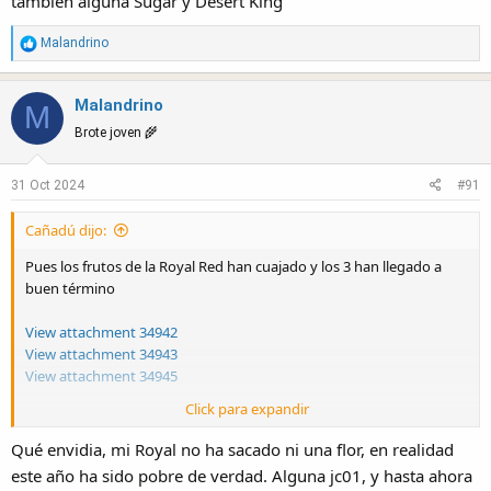
también alguna Sugar y Desert King
R
Malandrino
e
a
Malandrino
c
M
t
Brote joven 🌾
i
o
31 Oct 2024
#91
n
s
Cañadú dijo:
:
Pues los frutos de la Royal Red han cuajado y los 3 han llegado a
buen término
View attachment 34942
View attachment 34943
View attachment 34945
Click para expandir
El de la izquierda se auto polinizó, yo ni lo miré y no he notado
diferencia ni en el tamaño ni en el sabor, aunque creo que con el
Qué envidia, mi Royal no ha sacado ni una flor, en realidad
tiempo mejorará, le faltó algo de dulzor, demasiada agua en el riego
este año ha sido pobre de verdad. Alguna jc01, y hasta ahora