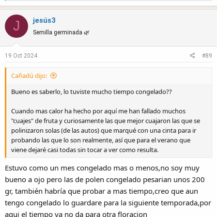
e
a
jesús3
c
J
t
Semilla germinada 🌿
i
o
19 Oct 2024
#89
n
s
Cañadú dijo:
:
Bueno es saberlo, lo tuviste mucho tiempo congelado??
Cuando mas calor ha hecho por aquí me han fallado muchos
"cuajes" de fruta y curiosamente las que mejor cuajaron las que se
polinizaron solas (de las autos) que marqué con una cinta para ir
probando las que lo son realmente, así que para el verano que
viene dejaré casi todas sin tocar a ver como resulta.
Estuvo como un mes congelado mas o menos,no soy muy
bueno a ojo pero las de polen congelado pesarian unos 200
gr, también habría que probar a mas tiempo,creo que aun
tengo congelado lo guardare para la siguiente temporada,por
aqui el tiempo ya no da para otra floracion