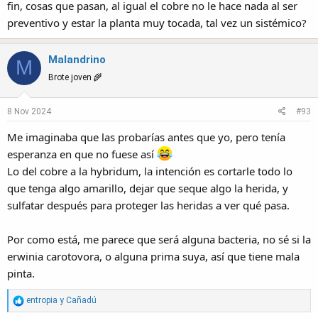
fin, cosas que pasan, al igual el cobre no le hace nada al ser
preventivo y estar la planta muy tocada, tal vez un sistémico?
Malandrino
M
Brote joven 🌾
8 Nov 2024
#93
Me imaginaba que las probarías antes que yo, pero tenía
esperanza en que no fuese así
Lo del cobre a la hybridum, la intención es cortarle todo lo
que tenga algo amarillo, dejar que seque algo la herida, y
sulfatar después para proteger las heridas a ver qué pasa.
Por como está, me parece que será alguna bacteria, no sé si la
erwinia carotovora, o alguna prima suya, así que tiene mala
pinta.
R
entropia
y
Cañadú
e