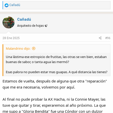
R
Cañadú
e
a
Cañadú
c
t
Arquitecto de hojas 🍃
i
o
28 Ene 2025
#96
n
s
Malandrino dijo:
:
Una lástima ese estropicio de frutitas, las otras se ven bien, estaban
buenas de sabor, o tanta agua las mermó?
Esas palora no pueden estar mas guapas. A qué distancia las tienes?
Estamos de vuelta, después de alguna que otra "reparación"
que me era necesaria, volvemos por aquí.
Al final no pude probar la AX Hacha, ni la Connie Mayer, las
tuve que quitar y tirar, esperaremos al año próximo. La que
me supo a "Gloria Bendita" fue una Cóndor con un dulzor