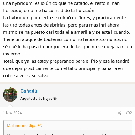
una hybridum, es lo único que he catado, el resto ni han
View attachment 34946
florecido, o no me ha coincidido la floración.
Las Connie Mayer, que dicen que es conveniente anotar la fecha de
La hybridum por cierto se colmó de flores, y prácticamente
polinización y dejar pasar unos 60 días, como que no, yo a los 50
las tiró todas antes de abrirlas, pero para más inri ahora
días cogí las dos porque las noté muy blandas y resultaron mas que
mismo se ha puesto casi toda ella amarilla y se está licuando.
pasadas, ahora tiene algunos botones, si terminan cuajando me
Tiene un ataque de bacterias como no había visto nunca, no
guiaré por la intuición para cogerlas.
sé qué le ha pasado porque era de las que no se quejaba ni en
invierno.
Total, que ya las estoy preparando para el frío y esa la tendré
que dejar prácticamente con el tallo principal y bañarla en
cobre a ver si se salva
Cañadú
Arquitecto de hojas 🍃
1 Nov 2024
#92
Malandrino dijo: