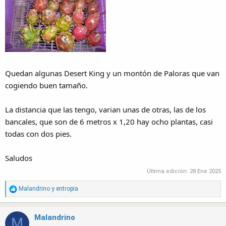
Quedan algunas Desert King y un montón de Paloras que van
cogiendo buen tamaño.
La distancia que las tengo, varian unas de otras, las de los
bancales, que son de 6 metros x 1,20 hay ocho plantas, casi
todas con dos pies.
Saludos
Última edición:
28 Ene 2025
R
Malandrino
y
entropia
e
a
Malandrino
c
M