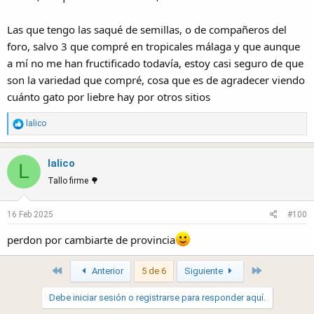
Las que tengo las saqué de semillas, o de compañeros del
foro, salvo 3 que compré en tropicales málaga y que aunque
a mí no me han fructificado todavía, estoy casi seguro de que
son la variedad que compré, cosa que es de agradecer viendo
cuánto gato por liebre hay por otros sitios
R
lalico
e
a
lalico
c
L
t
Tallo firme 🌳
i
o
16 Feb 2025
#100
n
s
perdon por cambiarte de provincia
:
First
Last
Anterior
5 de 6
Siguiente
Debe iniciar sesión o registrarse para responder aquí.