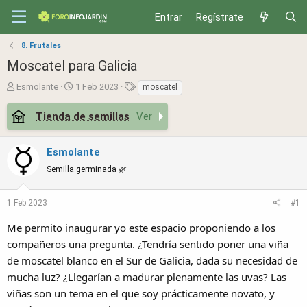
Entrar
Regístrate
8. Frutales
Moscatel para Galicia
T
S
T
Esmolante
1 Feb 2023
moscatel
h
t
a
r
a
g
Tienda de semillas
Ver
e
r
s
a
t
Esmolante
d
d
s
a
Semilla germinada 🌿
t
t
a
e
1 Feb 2023
#1
r
t
Me permito inaugurar yo este espacio proponiendo a los
e
compañeros una pregunta. ¿Tendría sentido poner una viña
r
de moscatel blanco en el Sur de Galicia, dada su necesidad de
mucha luz? ¿Llegarían a madurar plenamente las uvas? Las
viñas son un tema en el que soy prácticamente novato, y