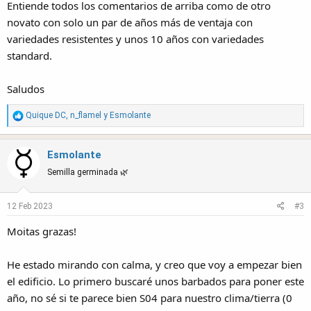
Entiende todos los comentarios de arriba como de otro
novato con solo un par de años más de ventaja con
variedades resistentes y unos 10 años con variedades
standard.
Saludos
R
Quique DC
,
n_flamel
y
Esmolante
e
a
Esmolante
c
t
Semilla germinada 🌿
i
o
12 Feb 2023
#3
n
s
Moitas grazas!
:
He estado mirando con calma, y creo que voy a empezar bien
el edificio. Lo primero buscaré unos barbados para poner este
año, no sé si te parece bien S04 para nuestro clima/tierra (0