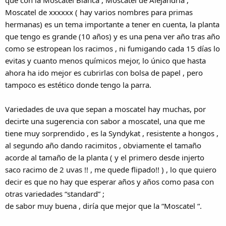
que con la Moscatel Blanca , Moscatel de Alejandría ,
Moscatel de xxxxxx ( hay varios nombres para primas
hermanas) es un tema importante a tener en cuenta, la planta
que tengo es grande (10 años) y es una pena ver año tras año
como se estropean los racimos , ni fumigando cada 15 días lo
evitas y cuanto menos químicos mejor, lo único que hasta
ahora ha ido mejor es cubrirlas con bolsa de papel , pero
tampoco es estético donde tengo la parra.
Variedades de uva que sepan a moscatel hay muchas, por
decirte una sugerencia con sabor a moscatel, una que me
tiene muy sorprendido , es la Syndykat , resistente a hongos ,
al segundo año dando racimitos , obviamente el tamaño
acorde al tamaño de la planta ( y el primero desde injerto
saco racimo de 2 uvas !! , me quede flipado!! ) , lo que quiero
decir es que no hay que esperar años y años como pasa con
otras variedades “standard” ;
de sabor muy buena , diría que mejor que la “Moscatel “.