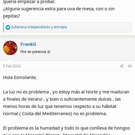
quería empezar a probar.
¿Alguna sugerencia extra para uva de mesa, con o sin
pepitas?
R
Soberana Independiente
y
entropia
e
a
FrankG
c
t
Flor en potencia 🌼
i
o
5 Feb 2023
#2
n
s
Hola Esmolante,
:
La luz no es problema , yo estoy más al Norte y me maduran
a finales de Verano , y bien o suficientemente dulces , las
menos horas de luz que tenemos respecto a su hábitat
normal ( Costa del Mediterraneo) no es problema.
El problema es la humedad y todo lo que conlleva de hongos