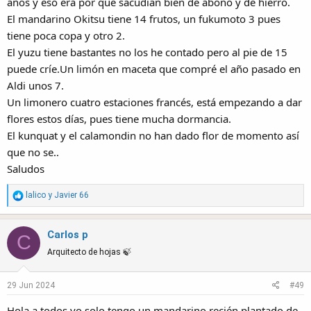
años y eso era por qué sacudían bien de abono y de hierro.
El mandarino Okitsu tiene 14 frutos, un fukumoto 3 pues
tiene poca copa y otro 2.
El yuzu tiene bastantes no los he contado pero al pie de 15
puede críe.Un limón en maceta que compré el año pasado en
Aldi unos 7.
Un limonero cuatro estaciones francés, está empezando a dar
flores estos días, pues tiene mucha dormancia.
El kunquat y el calamondin no han dado flor de momento así
que no se..
Saludos
R
lalico
y
Javier 66
e
a
Carlos p
c
C
t
Arquitecto de hojas 🍃
i
o
29 Jun 2024
#49
n
s
Hola a todos yo solo tengo un mandarino recién plantado de