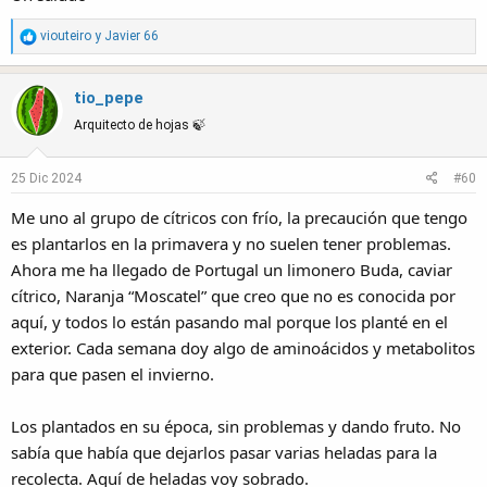
R
viouteiro
y
Javier 66
e
a
tio_pepe
c
t
Arquitecto de hojas 🍃
i
o
25 Dic 2024
#60
n
s
Me uno al grupo de cítricos con frío, la precaución que tengo
:
es plantarlos en la primavera y no suelen tener problemas.
Ahora me ha llegado de Portugal un limonero Buda, caviar
cítrico, Naranja “Moscatel” que creo que no es conocida por
aquí, y todos lo están pasando mal porque los planté en el
exterior. Cada semana doy algo de aminoácidos y metabolitos
para que pasen el invierno.
Los plantados en su época, sin problemas y dando fruto. No
sabía que había que dejarlos pasar varias heladas para la
recolecta. Aquí de heladas voy sobrado.