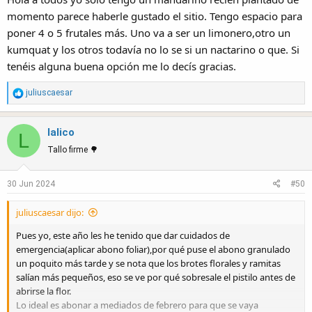
:
momento parece haberle gustado el sitio. Tengo espacio para
poner 4 o 5 frutales más. Uno va a ser un limonero,otro un
kumquat y los otros todavía no lo se si un nactarino o que. Si
tenéis alguna buena opción me lo decís gracias.
R
juliuscaesar
e
a
lalico
c
L
t
Tallo firme 🌳
i
o
30 Jun 2024
#50
n
s
juliuscaesar dijo:
:
Pues yo, este año les he tenido que dar cuidados de
emergencia(aplicar abono foliar),por qué puse el abono granulado
un poquito más tarde y se nota que los brotes florales y ramitas
salían más pequeños, eso se ve por qué sobresale el pistilo antes de
abrirse la flor.
Lo ideal es abonar a mediados de febrero para que se vaya