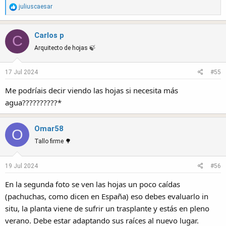
R
juliuscaesar
e
a
Carlos p
c
C
t
Arquitecto de hojas 🍃
i
o
17 Jul 2024
#55
n
s
Me podríais decir viendo las hojas si necesita más
:
agua??????????*
Omar58
O
Tallo firme 🌳
19 Jul 2024
#56
En la segunda foto se ven las hojas un poco caídas
(pachuchas, como dicen en España) eso debes evaluarlo in
situ, la planta viene de sufrir un trasplante y estás en pleno
verano. Debe estar adaptando sus raíces al nuevo lugar.