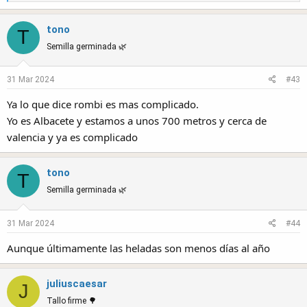
e
a
tono
c
T
t
Semilla germinada 🌿
i
o
31 Mar 2024
#43
n
s
Ya lo que dice rombi es mas complicado.
:
Yo es Albacete y estamos a unos 700 metros y cerca de
valencia y ya es complicado
tono
T
Semilla germinada 🌿
31 Mar 2024
#44
Aunque últimamente las heladas son menos días al año
juliuscaesar
J
Tallo firme 🌳