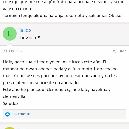
consigo que me críe algún fruto para probar su sabor y si me
vale en cocina.
También tengo alguna naranja fukumoto y satsumas Okitsu.
lalico
L
Tallo firme 🌳
23 Jun 2024
#47
Hola, poco cuaje tengo yo en los citricos este año. El
mandarino owari apenas nada y el fukumoto 1 docena no
mas. Yo no se si es porque soy un desorganizado y no les
presto atención suficiente en abonado
Este año he plantado: clemenules, lane late, navelina y
clemenvilla.
Saludos
R
juliuscaesar
e
a