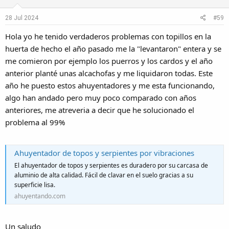
o
28 Jul 2024
#59
n
s
Hola yo he tenido verdaderos problemas con topillos en la
:
huerta de hecho el año pasado me la "levantaron" entera y se
me comieron por ejemplo los puerros y los cardos y el año
anterior planté unas alcachofas y me liquidaron todas. Este
año he puesto estos ahuyentadores y me esta funcionando,
algo han andado pero muy poco comparado con años
anteriores, me atreveria a decir que he solucionado el
problema al 99%
Ahuyentador de topos y serpientes por vibraciones
El ahuyentador de topos y serpientes es duradero por su carcasa de
aluminio de alta calidad. Fácil de clavar en el suelo gracias a su
superficie lisa.
ahuyentando.com
Un saludo