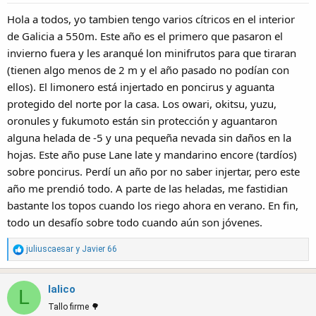
Hola a todos, yo tambien tengo varios cítricos en el interior
de Galicia a 550m. Este año es el primero que pasaron el
invierno fuera y les aranqué lon minifrutos para que tiraran
(tienen algo menos de 2 m y el año pasado no podían con
ellos). El limonero está injertado en poncirus y aguanta
protegido del norte por la casa. Los owari, okitsu, yuzu,
oronules y fukumoto están sin protección y aguantaron
alguna helada de -5 y una pequeña nevada sin daños en la
hojas. Este año puse Lane late y mandarino encore (tardíos)
sobre poncirus. Perdí un año por no saber injertar, pero este
año me prendió todo. A parte de las heladas, me fastidian
bastante los topos cuando los riego ahora en verano. En fin,
todo un desafío sobre todo cuando aún son jóvenes.
R
juliuscaesar
y
Javier 66
e
a
lalico
c
L
t
Tallo firme 🌳
i