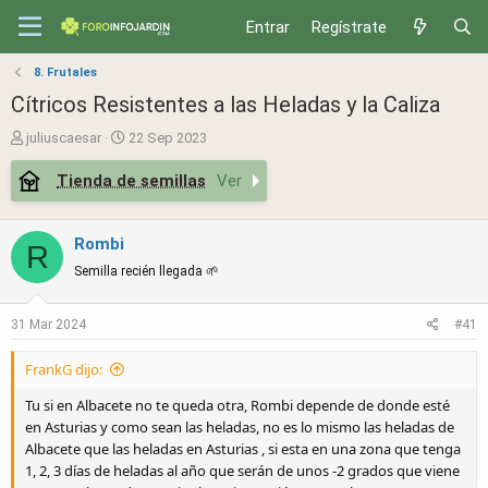
Entrar
Regístrate
8. Frutales
Cítricos Resistentes a las Heladas y la Caliza
T
S
juliuscaesar
22 Sep 2023
h
t
Tienda de semillas
Ver
r
a
e
r
a
t
Rombi
d
d
R
s
a
Semilla recién llegada 🌱
t
t
a
e
31 Mar 2024
#41
r
t
FrankG dijo:
e
r
Tu si en Albacete no te queda otra, Rombi depende de donde esté
en Asturias y como sean las heladas, no es lo mismo las heladas de
Albacete que las heladas en Asturias , si esta en una zona que tenga
1, 2, 3 días de heladas al año que serán de unos -2 grados que viene