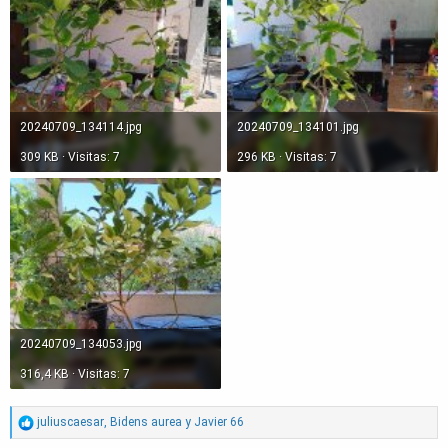
20240709_134114.jpg
20240709_134101.jpg
309 KB · Visitas: 7
296 KB · Visitas: 7
20240709_134053.jpg
316,4 KB · Visitas: 7
R
juliuscaesar
,
Bidens aurea
y
Javier 66
e