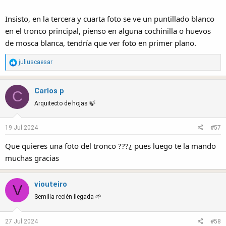
Insisto, en la tercera y cuarta foto se ve un puntillado blanco
en el tronco principal, pienso en alguna cochinilla o huevos
de mosca blanca, tendría que ver foto en primer plano.
R
juliuscaesar
e
a
Carlos p
c
C
t
Arquitecto de hojas 🍃
i
o
19 Jul 2024
#57
n
s
Que quieres una foto del tronco ???¿ pues luego te la mando
:
muchas gracias
viouteiro
V
Semilla recién llegada 🌱
27 Jul 2024
#58