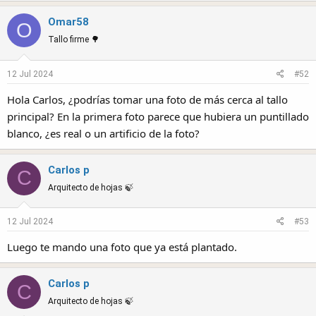
a
Omar58
c
O
t
Tallo firme 🌳
i
o
12 Jul 2024
#52
n
s
Hola Carlos, ¿podrías tomar una foto de más cerca al tallo
:
principal? En la primera foto parece que hubiera un puntillado
blanco, ¿es real o un artificio de la foto?
Carlos p
C
Arquitecto de hojas 🍃
12 Jul 2024
#53
Luego te mando una foto que ya está plantado.
Carlos p
C
Arquitecto de hojas 🍃