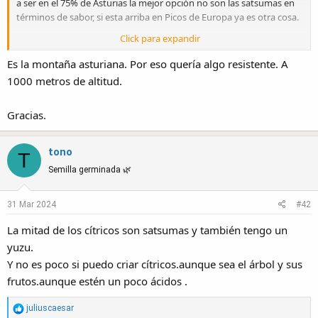
a ser en el 75% de Asturias la mejor opción no son las satsumas en
términos de sabor, si esta arriba en Picos de Europa ya es otra cosa.
Click para expandir
Saludos
Es la montaña asturiana. Por eso quería algo resistente. A
1000 metros de altitud.
Gracias.
tono
T
Semilla germinada 🌿
31 Mar 2024
#42
La mitad de los cítricos son satsumas y también tengo un
yuzu.
Y no es poco si puedo criar cítricos.aunque sea el árbol y sus
frutos.aunque estén un poco ácidos .
R
juliuscaesar