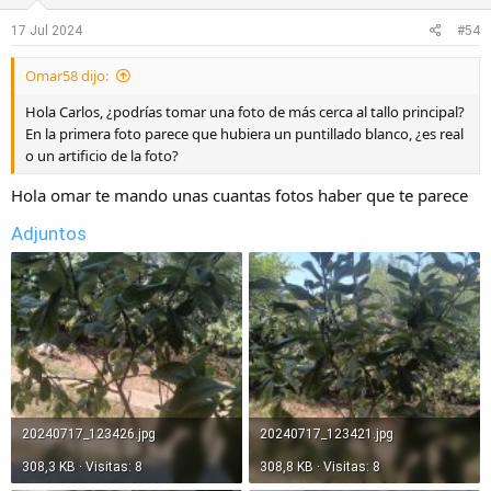
17 Jul 2024
#54
Omar58 dijo:
Hola Carlos, ¿podrías tomar una foto de más cerca al tallo principal?
En la primera foto parece que hubiera un puntillado blanco, ¿es real
o un artificio de la foto?
Hola omar te mando unas cuantas fotos haber que te parece
Adjuntos
20240717_123426.jpg
20240717_123421.jpg
308,3 KB · Visitas: 8
308,8 KB · Visitas: 8