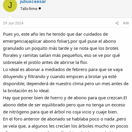
juliuscaesar
c
J
t
Tallo firme 🌳
i
o
29 Jun 2024
#48
n
s
Pues yo, este año les he tenido que dar cuidados de
:
emergencia(aplicar abono foliar),por qué puse el abono
granulado un poquito más tarde y se nota que los brotes
florales y ramitas salían más pequeños, eso se ve por qué
sobresale el pistilo antes de abrirse la flor.
Lo ideal es abonar a mediados de febrero para que se vaya
diluyendo y filtrando y cuando empicen a brotar ya esté
disponible, dependerá de nuestro clima pero un mes antes de
la brotación es lo ideal.
Hay que poner bien de hierro y de abono para que crezcan.El
abono debe de ser equilibrado pero que no tenga un exceso
de nitrógeno para que el árbol no coja vicio y cuaje bien.
En el foro anterior de abonado se hablaba poco o nada ,pero
se veía que, a algunos les crecían los árboles mucho en pocos