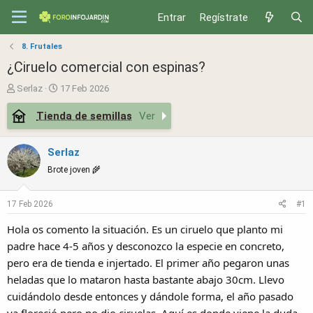
Entrar
Regístrate
8. Frutales
¿Ciruelo comercial con espinas?
T
S
Serlaz
17 Feb 2026
h
t
Tienda de semillas
Ver
r
a
e
r
a
t
Serlaz
d
d
Brote joven 🌾
s
a
t
t
a
e
17 Feb 2026
#1
r
Hola os comento la situación. Es un ciruelo que planto mi
t
e
padre hace 4-5 años y desconozco la especie en concreto,
r
pero era de tienda e injertado. El primer año pegaron unas
heladas que lo mataron hasta bastante abajo 30cm. Llevo
cuidándolo desde entonces y dándole forma, el año pasado
ya floreció pero no dio ciruelas. Aquí es donde viene la duda,