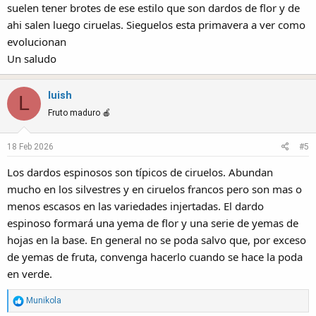
suelen tener brotes de ese estilo que son dardos de flor y de
ahi salen luego ciruelas. Sieguelos esta primavera a ver como
evolucionan
Un saludo
luish
L
Fruto maduro 🍎
18 Feb 2026
#5
Los dardos espinosos son típicos de ciruelos. Abundan
mucho en los silvestres y en ciruelos francos pero son mas o
menos escasos en las variedades injertadas. El dardo
espinoso formará una yema de flor y una serie de yemas de
hojas en la base. En general no se poda salvo que, por exceso
de yemas de fruta, convenga hacerlo cuando se hace la poda
en verde.
R
Munikola
e