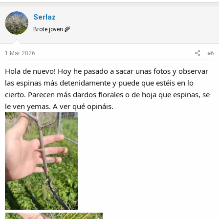
a
Serlaz
c
t
Brote joven 🌾
i
o
1 Mar 2026
#6
n
s
Hola de nuevo! Hoy he pasado a sacar unas fotos y observar
:
las espinas más detenidamente y puede que estéis en lo
cierto. Parecen más dardos florales o de hoja que espinas, se
le ven yemas. A ver qué opináis.