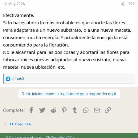
10 May 2026
#12
Efectivamente.
Si lo haces ahora lo más probable es que aborte las flores.
Para adaptarse a un nuevo substrato, o a una nueva maceta,
consumen mucha energía. Y actualmente la energía la está
consumiendo para la floración.
No le alcanzará para las dos cosas y abortará las flores para
fabricar raíces nuevas adaptadas al nuevo sustrato, nueva
maceta, nueva ubicación, etc.
R
inma62
e
a
Debe iniciar sesión o registrarse para responder aquí.
c
t
i
Facebook
Twitter
Reddit
Pinterest
Tumblr
WhatsApp
Email
Link
Comparte:
o
n
11. Orquídea
s
:
Estilo por defecto
Español (ES)