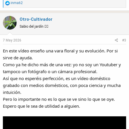
R
inma62
e
a
Otro-Cultivador
c
t
Sabio del jardín 🧙‍♂️
i
o
7 May 2026
#3
n
s
En este vídeo enseño una vara floral y su evolución. Por si
:
sirve de ayuda.
Como ya he dicho más de una vez: yo no soy un Youtuber y
tampoco un fotógrafo o un cámara profesional.
Así que no esperéis perfección, es un vídeo doméstico
grabado con medios domésticos, con poca ciencia y mucha
intuición.
Pero lo importante no es lo que se ve sino lo que se oye.
Espero que le sea de utilidad a alguien.