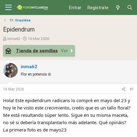
Entrar
Regístrate
11. Orquídea
Epidendrum
T
S
inma62
16 Mar 2026
h
t
Tienda de semillas
Ver
r
a
e
r
a
t
inma62
d
d
Flor en potencia 🌼
s
a
t
t
a
e
16 Mar 2026
#1
r
Hola! Este epidendrum radicans lo compré en mayo del 23 y
t
e
hoy le he visto este crecimiento, creéis que es un tallo floral?
r
Me está resultando súper lento. Sigue en su misma maceta,
no sé si debería transplantarlo más adelante. Qué opináis?
La primera foto es de mayo23