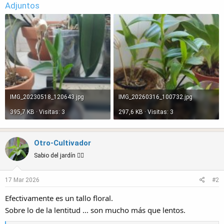
Adjuntos
IMG_20230518_120643.jpg
IMG_20260316_100732.jpg
395,7 KB · Visitas: 3
297,6 KB · Visitas: 3
Otro-Cultivador
Sabio del jardín 🧙‍♂️
17 Mar 2026
#2
Efectivamente es un tallo floral.
Sobre lo de la lentitud ... son mucho más que lentos.