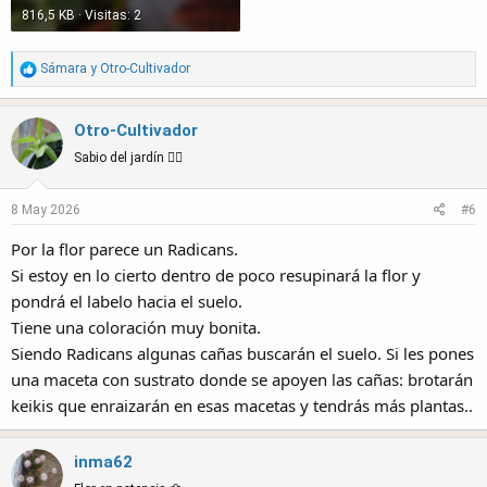
816,5 KB · Visitas: 2
R
Sámara
y
Otro-Cultivador
e
a
Otro-Cultivador
c
t
Sabio del jardín 🧙‍♂️
i
o
8 May 2026
#6
n
s
Por la flor parece un Radicans.
:
Si estoy en lo cierto dentro de poco resupinará la flor y
pondrá el labelo hacia el suelo.
Tiene una coloración muy bonita.
Siendo Radicans algunas cañas buscarán el suelo. Si les pones
una maceta con sustrato donde se apoyen las cañas: brotarán
keikis que enraizarán en esas macetas y tendrás más plantas..
inma62