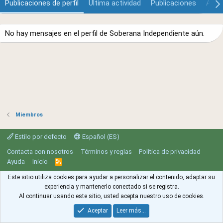
Publicaciones de perfil
Última actividad
Publicaciones
Acer
No hay mensajes en el perfil de Soberana Independiente aún.
Miembros
Estilo por defecto
Español (ES)
Contacta con nosotros
Términos y reglas
Política de privacidad
Ayuda
Inicio
R
S
S
Este sitio utiliza cookies para ayudar a personalizar el contenido, adaptar su
experiencia y mantenerlo conectado si se registra.
Al continuar usando este sitio, usted acepta nuestro uso de cookies.
Aceptar
Leer más…