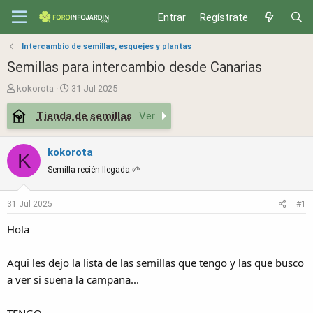
Entrar
Regístrate
Intercambio de semillas, esquejes y plantas
Semillas para intercambio desde Canarias
T
S
kokorota
31 Jul 2025
h
t
Tienda de semillas
Ver
r
a
e
r
a
t
kokorota
K
d
d
Semilla recién llegada 🌱
s
a
t
t
a
e
31 Jul 2025
#1
r
Hola
t
e
r
Aqui les dejo la lista de las semillas que tengo y las que busco
a ver si suena la campana...
TENGO