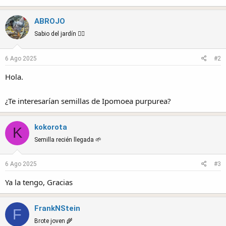
ABROJO
Sabio del jardín 🧙‍♂️
6 Ago 2025
#2
Hola.
¿Te interesarían semillas de Ipomoea purpurea?
kokorota
K
Semilla recién llegada 🌱
6 Ago 2025
#3
Ya la tengo, Gracias
FrankNStein
F
Brote joven 🌾