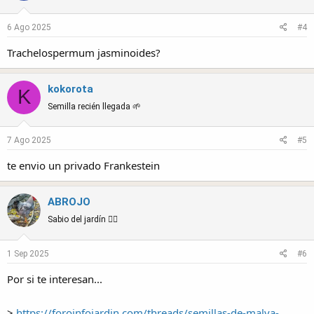
6 Ago 2025
#4
Trachelospermum jasminoides?
kokorota
K
Semilla recién llegada 🌱
7 Ago 2025
#5
te envio un privado Frankestein
ABROJO
Sabio del jardín 🧙‍♂️
1 Sep 2025
#6
Por si te interesan...
>
https://foroinfojardin.com/threads/semillas-de-malva-