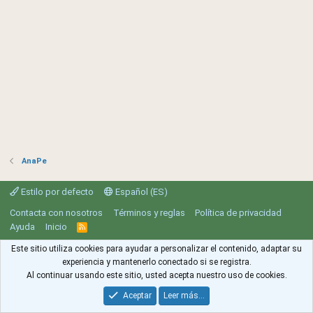
AnaPe
Estilo por defecto
Español (ES)
Contacta con nosotros
Términos y reglas
Política de privacidad
Ayuda
Inicio
R
S
S
Este sitio utiliza cookies para ayudar a personalizar el contenido, adaptar su
experiencia y mantenerlo conectado si se registra.
Al continuar usando este sitio, usted acepta nuestro uso de cookies.
Aceptar
Leer más…