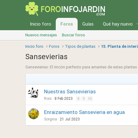
Inicio foro
Foros
Guías
Qué hay nuevo
Nuevos mensajes
Buscar foros
Inicio foro
Foros
Tipos de plantas
15. Planta de inter
Sansevierias
Sansevierias: El rincón perfecto para amantes de estas plantas 
Nuestras Sansevierias
Rois
8 Feb 2023
8
9
10
Enraizamiento Sansevieria en agua
Sorgina
21 Jul 2023